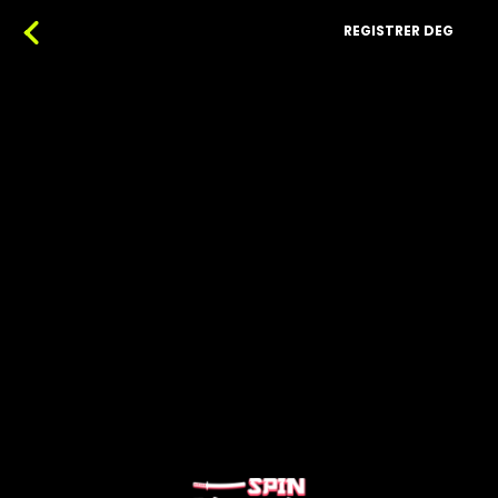
REGISTRER DEG