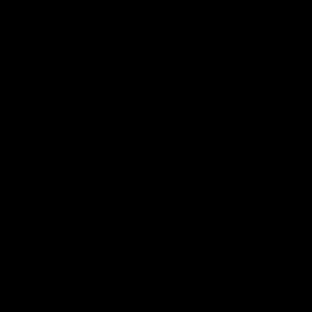
REGISTRIEREN