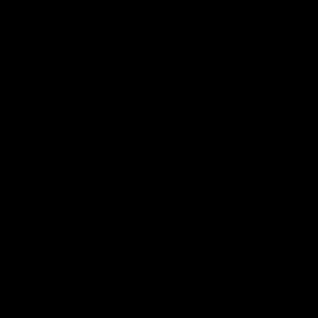
Sozialen Medien Bei