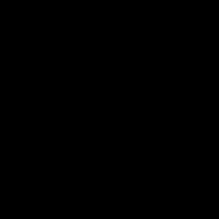
EVÄSTEKÄYTÄNTÖ
VASTUULLINEN PELAAMINEN