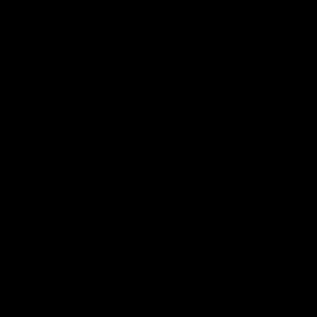
MAKSUTAVAT
TOIMITTAJAT