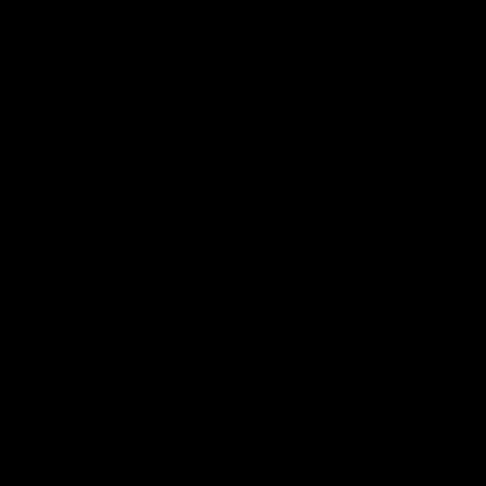
TIETOA MEISTÄ
BLOGI
PANKKITOIMINNOT