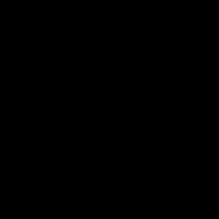
T
NEW
SLOT
CASINÒ LIVE
W