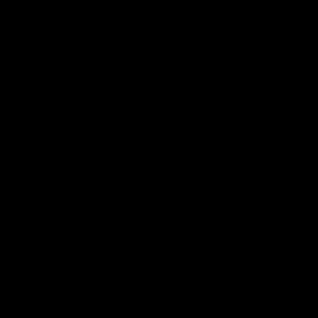
CHI SIAMO
BLOG
BANKING
DOMANDE FREQUENT