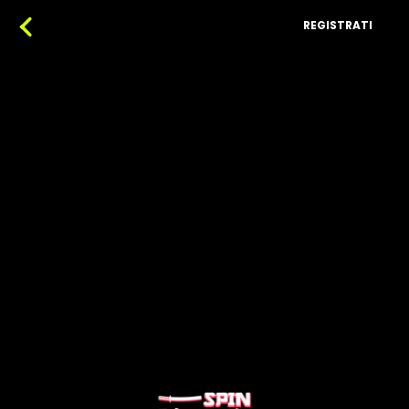
REGISTRATI