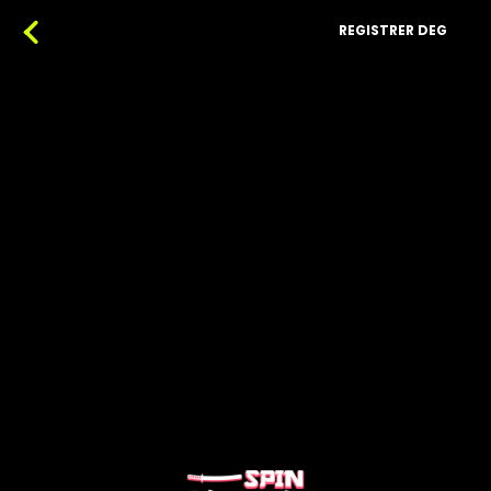
REGISTRER DEG