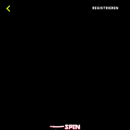
REGISTRIEREN