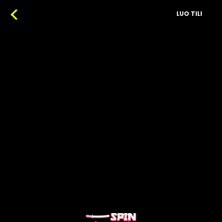
LUO TILI