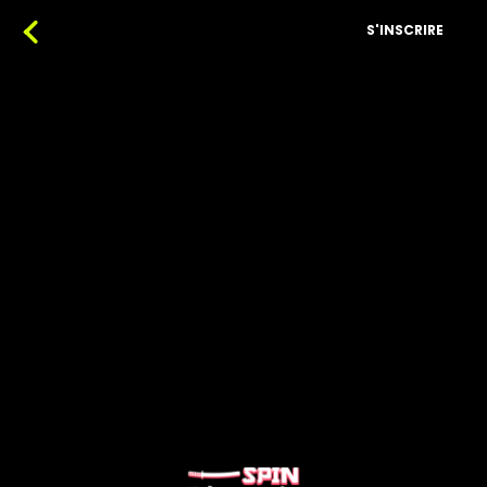
S'INSCRIRE