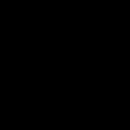
EVÄSTEKÄYTÄNTÖ
VASTUULLINEN PELAAMINEN