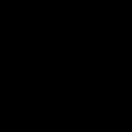
T
NEW
SLOT
CASINÒ LIVE
W